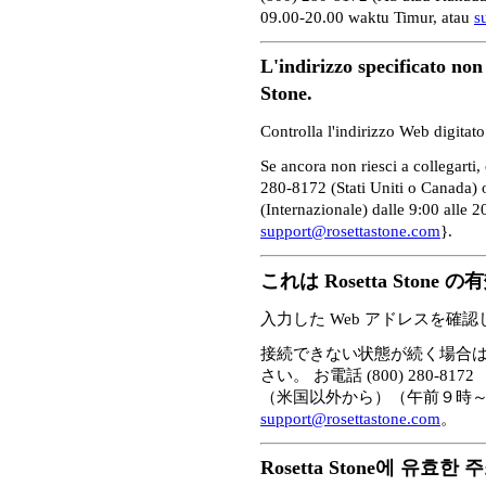
09.00-20.00 waktu Timur, atau
s
L'indirizzo specificato non
Stone.
Controlla l'indirizzo Web digitato
Se ancora non riesci a collegarti,
280-8172 (Stati Uniti o Canada)
(Internazionale) dalle 9:00 alle 
support@rosettastone.com
}.
これは Rosetta Sto
入力した Web アドレスを確
接続できない状態が続く場合
さい。 お電話 (800) 280-817
（米国以外から）（午前９時
support@rosettastone.com
。
Rosetta Stone에 유효