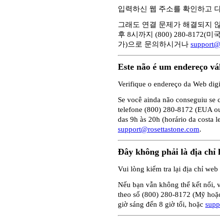
입력하신 웹 주소를 확인하고 다
그래도 연결 문제가 해결되지 않
후 8시까지 (800) 280-8172(미
가)으로 문의하시거나
support@
Este não é um endereço vál
Verifique o endereço da Web dig
Se você ainda não conseguiu se c
telefone (800) 280-8172 (EUA ou
das 9h às 20h (horário da costa 
support@rosettastone.com
.
Đây không phải là địa chỉ 
Vui lòng kiểm tra lại địa chỉ web
Nếu bạn vẫn không thể kết nối, v
theo số (800) 280-8172 (Mỹ hoặc
giờ sáng đến 8 giờ tối, hoặc
supp